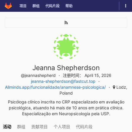
Skip
切
项目
群组
代码片段
帮助
to
换
content
导
航
面
板
Jeanna Shepherdson
@jeannashepherd
注册时间： April 15, 2026
jeanna-shepherdson@fastcut.top
Allminds.app/funcionalidade/anamnese-psicologica/
Lodz,
Poland
Psicóloga clínico inscrita no CRP especializado em avaliação
psicológica, atuando há mais de 10 anos em prática clínica.
Especialização em Neuropsicologia pela USP.
活动
群组
贡献项目
个人项目
代码片段