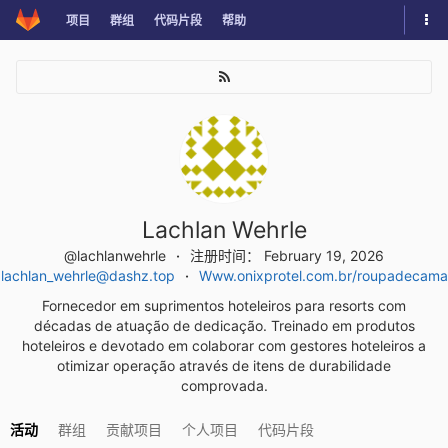
Skip
切
项目
群组
代码片段
帮助
to
换
content
导
航
面
板
Lachlan Wehrle
@lachlanwehrle
注册时间： February 19, 2026
lachlan_wehrle@dashz.top
Www.onixprotel.com.br/roupadecama
Fornecedor em suprimentos hoteleiros para resorts com
décadas de atuação de dedicação. Treinado em produtos
hoteleiros e devotado em colaborar com gestores hoteleiros a
otimizar operação através de itens de durabilidade
comprovada.
活动
群组
贡献项目
个人项目
代码片段