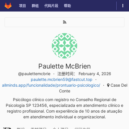
Skip
切
项目
群组
代码片段
帮助
to
换
content
导
航
面
板
Paulette McBrien
@paulettemcbrie
注册时间： February 4, 2026
paulette.mcbrien59@fastcut.top
allminds.app/funcionalidade/prontuario-psicologico/
Case Del
Conte
Psicólogo clínico com registro no Conselho Regional de
Psicologia SP 123456, especializada em atendimento clínico e
registro profissional. Com experiência de 10 anos de atuação
em atendimento individual e organizacional.