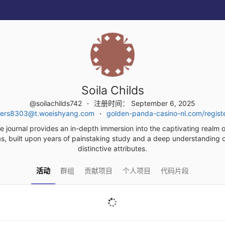
Soila Childs
@soilachilds742
注册时间： September 6, 2025
hers8303@t.woeishyang.com
golden-panda-casino-nl.com/regist
e journal provides an in-depth immersion into the captivating realm 
s, built upon years of painstaking study and a deep understanding of
distinctive attributes.
活动
群组
贡献项目
个人项目
代码片段