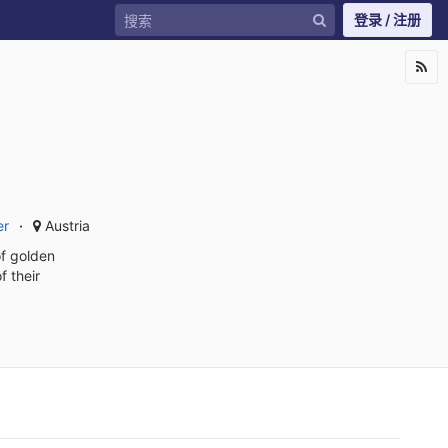
登录 / 注册
er
Austria
of golden
 their