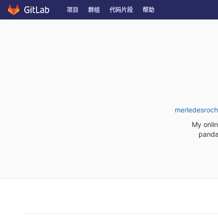
Skip
项目
群组
代码片段
帮助
to
content
merledesroc
My onlin
panda